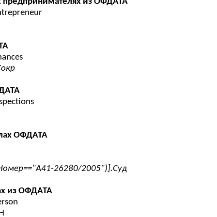
х предпринимателях из ОФДАТА
ntrepreneur
ТА
inances
Сокр
ФДАТА
nspections
елах ОФДАТА
.Номер=="А41-26280/2005")].Суд
ах из ОФДАТА
erson
Н