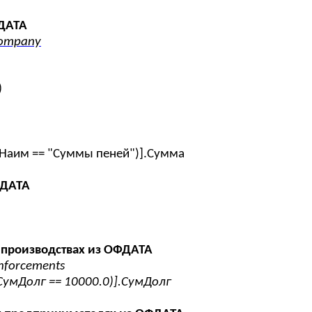
ФДАТА
/company
)
.Наим == "Суммы пеней")].Сумма
ФДАТА
 производствах из ОФДАТА
nforcements
СумДолг == 10000.0)].СумДолг