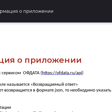
ормация о приложении
ция о приложении
с сервисом ОФДАТА (
https://ofdata.ru/api
)
поле называется «Возвращаемый ответ»
вет возвращается в формате json, то необходимо указа
тации