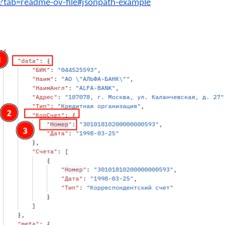
?tab=readme-ov-file#jsonpath-example