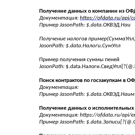
Получение данных о компании из О
Документация:
https://ofdata.ru/api
Пример JasonPath: $.data.ОКВЭД.Наи
Получение налогов пример(СуммаУпл
JasonPath: $.data.Налоги.СумУпл
Пример получения суммы пеней
JasonPath:
$.data.Налоги.СведУпл[?(@
Поиск контрактов по госзакупкам в О
Документация:
Пример JasonPath: $.data.ОКВЭД.Наим
Получение данных о исполнительных
Документация: https://ofdata.ru/api/e
Пример JasonPath: $.data.Записи[?(@.