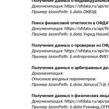
Получение данных о индивидуальны
Документация:
https://ofdata.ru/api/e
Пример JasonPath: $.data.ОКВЭД
Поиск финансовой отчетности в ОФДА
Документация:
https://ofdata.ru/api/f
Пример JasonPath: $.data.Учред.Наим
Получение данных о проверках из О
Документация:
https://ofdata.ru/api/i
Пример JasonPath: $.entrepreneur.ФИО
Получение данных о арбитражных д
Документация:
Описание входных параметров:
Пример JasonPath: $.data.Записи[?(@
Получение данных о физических лиц
Документация:
https://ofdata.ru/api/p
Пример JasonPath: $.data.
Руковод.ОГР