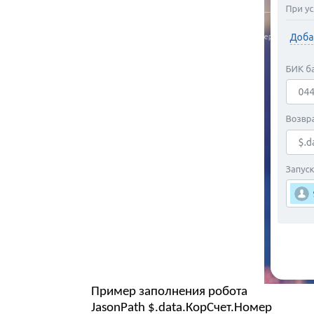
Пример заполнения робота
JasonPath $.data.КорСчет.Номер